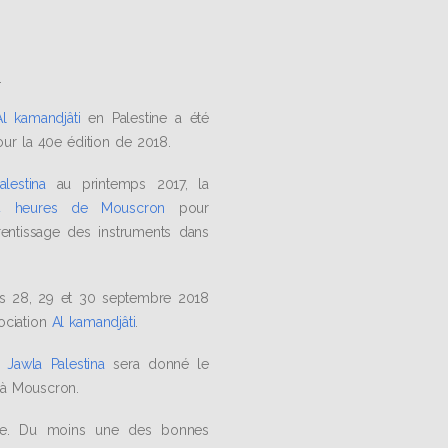
.
Al kamandjâti
en Palestine a été
ur la 40e édition de 2018.
lestina
au printemps 2017, la
4 heures de Mouscron
pour
entissage des instruments dans
les 28, 29 et 30 septembre 2018
sociation
Al kamandjâti
.
e
Jawla Palestina
sera donné le
à Mouscron.
se. Du moins une des bonnes