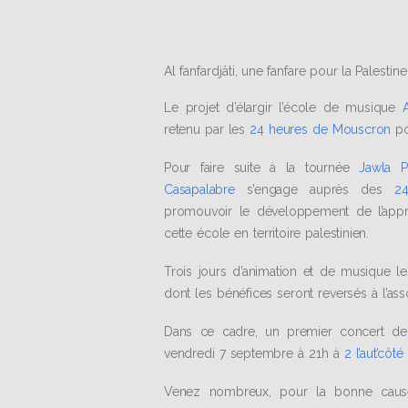
Al fanfardjâti, une fanfare pour la Palestine
Le projet d’élargir l’école de musique
retenu par les
24 heures de Mouscron
po
Pour faire suite à la tournée
Jawla Pa
Casapalabre
s’engage auprès des
2
promouvoir le développement de l’appr
cette école en territoire palestinien.
Trois jours d’animation et de musique 
dont les bénéfices seront reversés à l’as
Dans ce cadre, un premier concert d
vendredi 7 septembre à 21h à
2 l’aut’côté
Venez nombreux, pour la bonne cau