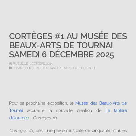
CORTÈGES #1 AU MUSÉE DES
BEAUX-ARTS DE TOURNAI
SAMEDI 6 DÉCEMBRE 2025
PUBLIÉ LE 31 OCTOBRE 2025
CHANT
,
CONCERT
,
EXPO
,
FANFARE
,
MUSIQUE
,
SPECTACLE
Pour sa prochaine exposition, le
Musée des Beaux-Arts de
Tournai
accueille la nouvelle création de
La fanfare
détournée
:
Cortèges #1
Cortèges #1
, c’est une pièce musicale de cinquante minutes