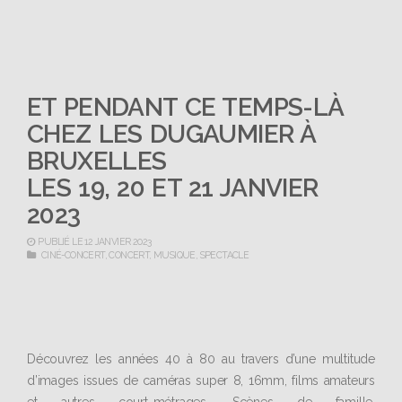
ET PENDANT CE TEMPS-LÀ
CHEZ LES DUGAUMIER À
BRUXELLES
LES 19, 20 ET 21 JANVIER
2023
PUBLIÉ LE 12 JANVIER 2023
CINÉ-CONCERT
,
CONCERT
,
MUSIQUE
,
SPECTACLE
Découvrez les années 40 à 80 au travers d’une multitude
d’images issues de caméras super 8, 16mm, films amateurs