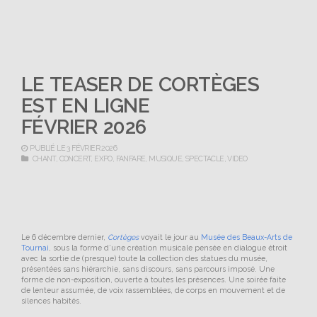
LE TEASER DE CORTÈGES
EST EN LIGNE
FÉVRIER 2026
PUBLIÉ LE 3 FÉVRIER 2026
CHANT
,
CONCERT
,
EXPO
,
FANFARE
,
MUSIQUE
,
SPECTACLE
,
VIDEO
Le 6 décembre dernier,
Cortèges
voyait le jour au
Musée des Beaux-Arts de
Tournai
, sous la forme d’une création musicale pensée en dialogue étroit
avec la sortie de (presque) toute la collection des statues du musée,
présentées sans hiérarchie, sans discours, sans parcours imposé. Une
forme de non-exposition, ouverte à toutes les présences. Une soirée faite
de lenteur assumée, de voix rassemblées, de corps en mouvement et de
silences habités.