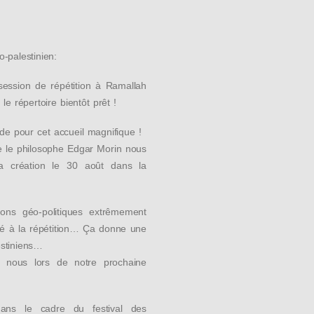
o-palestinien:
session de répétition à Ramallah
le répertoire bientôt prêt !
de pour cet accueil magnifique !
e le philosophe Edgar Morin nous
la création le 30 août dans la
ons géo-politiques extrêmement
ivé à la répétition… Ça donne une
estiniens…
 nous lors de notre prochaine
ans le cadre du festival des