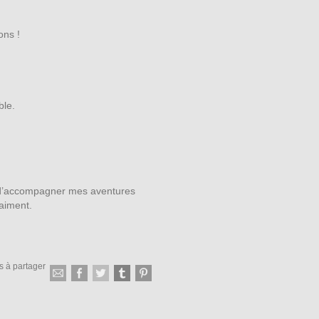
ons !
ble.
i d’accompagner mes aventures
aiment.
s à partager