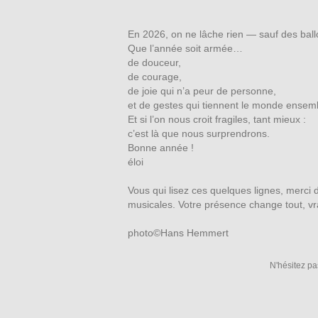
En 2026, on ne lâche rien — sauf des ball
Que l’année soit armée…
de douceur,
de courage,
de joie qui n’a peur de personne,
et de gestes qui tiennent le monde ensem
Et si l’on nous croit fragiles, tant mieux :
c’est là que nous surprendrons.
Bonne année !
éloi
Vous qui lisez ces quelques lignes, merc
musicales. Votre présence change tout, vr
photo©Hans Hemmert
N'hésitez pa